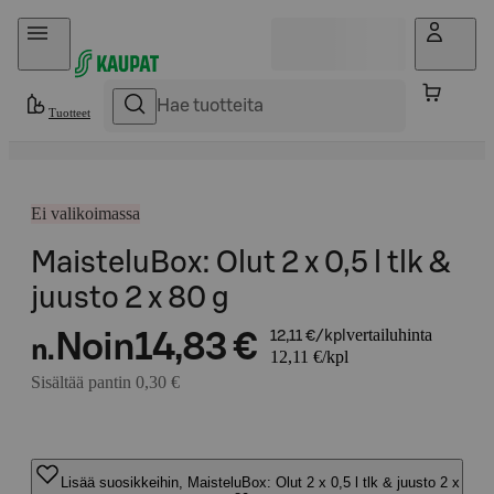
Hyppää sisältöön
Tuotteet
Ei valikoimassa
MaisteluBox: Olut 2 x 0,5 l tlk &
juusto 2 x 80 g
vertailuhinta
Noin
14,83 €
12,11 €/kpl
n.
12,11 €/kpl
Sisältää pantin 0,30 €
Lisää suosikkeihin, MaisteluBox: Olut 2 x 0,5 l tlk & juusto 2 x