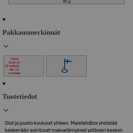
80 g
Pakkausmerkinnät
Tämä
tuote on
18
kielletty
alle 18-
vuotiailta
Tuotetiedot
Olut ja juusto kuuluvat yhteen. MaisteluBox yhdistää
keskenään sointuvat makuelämykset ystävien kesken