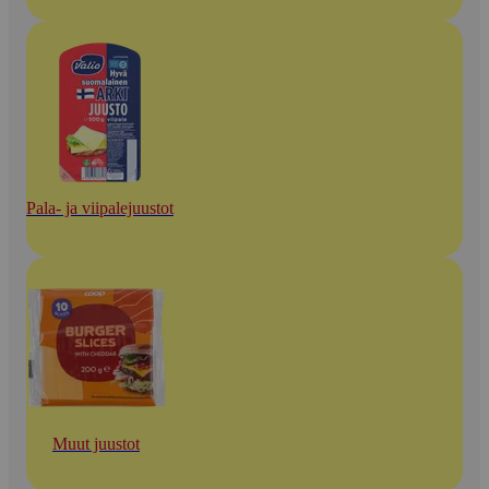
Pala- ja viipalejuustot
Muut juustot