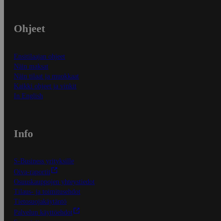
Ohjeet
Ensitilaajan ohjeet
Näin maksat
Näin tilaat ja muokkaat
Kaikki ohjeet ja vinkit
In English
Info
S-Business yrityksille
Oiva-raportit
Osuuskauppojen yhteystiedot
Tilaus- ja toimitusehdot
Tietosuojakäytäntö
Palvelun käyttöehdot