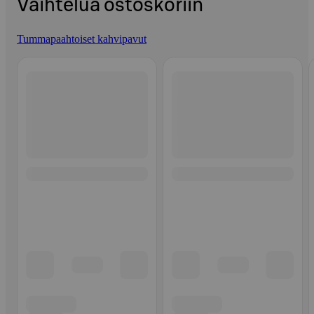
Vaihtelua ostoskoriin
Tummapaahtoiset kahvipavut
Ohita listaus