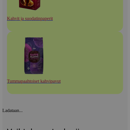
Kahvit ja suodatinpaperit
Tummapaahtoiset kahvipavut
Ladataan...