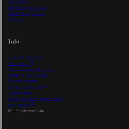
Näin maksat
Näin tilaat ja muokkaat
Kaikki ohjeet ja vinkit
In English
Info
S-Business yrityksille
Oiva-raportit
Osuuskauppojen yhteystiedot
Tilaus- ja toimitusehdot
Tietosuojakäytäntö
Palvelun käyttöehdot
Saavutettavuus
Mobiilisovelluksen saavutettavuus
Mainostajalle
Muuta evästeasetuksia