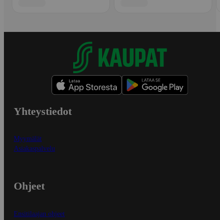
Yhteystiedot
Myymälät
Asiakaspalvelu
Ohjeet
Ensitilaajan ohjeet