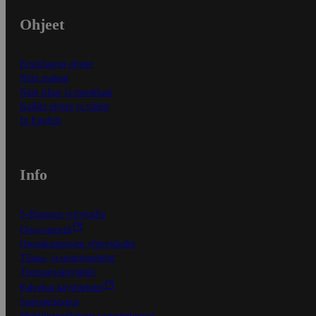
Ohjeet
Ensitilaajan ohjeet
Näin maksat
Näin tilaat ja muokkaat
Kaikki ohjeet ja vinkit
In English
Info
S-Business yrityksille
Oiva-raportit
Osuuskauppojen yhteystiedot
Tilaus- ja toimitusehdot
Tietosuojakäytäntö
Palvelun käyttöehdot
Saavutettavuus
Mobiilisovelluksen saavutettavuus