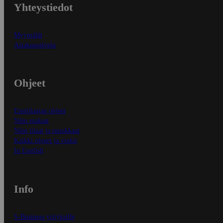
Yhteystiedot
Myymälät
Asiakaspalvelu
Ohjeet
Ensitilaajan ohjeet
Näin maksat
Näin tilaat ja muokkaat
Kaikki ohjeet ja vinkit
In English
Info
S-Business yrityksille