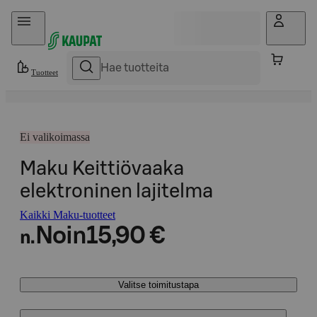
Hyppää sisältöön
Tuotteet
Ei valikoimassa
Maku Keittiövaaka
elektroninen lajitelma
Kaikki Maku-tuotteet
Noin
15,90 €
n.
Valitse toimitustapa