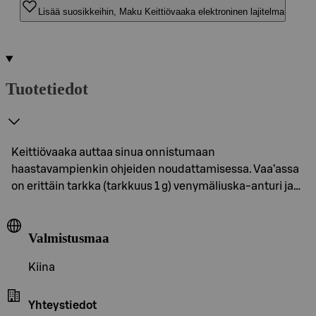
Lisää suosikkeihin, Maku Keittiövaaka elektroninen lajitelma
Tuotetiedot
Keittiövaaka auttaa sinua onnistumaan
haastavampienkin ohjeiden noudattamisessa. Vaa’assa
on erittäin tarkka (tarkkuus 1 g) venymäliuska-anturi ja…
Valmistusmaa
Kiina
Yhteystiedot