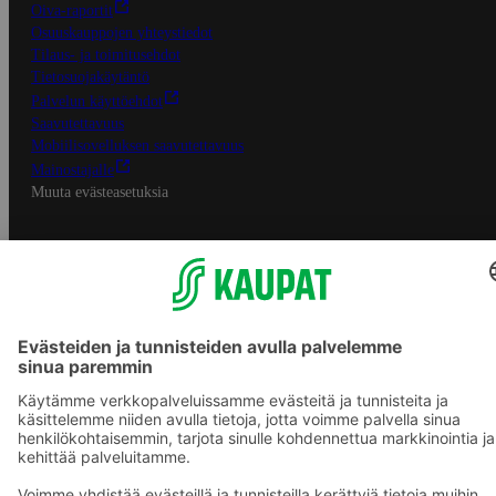
Oiva-raportit
Osuuskauppojen yhteystiedot
Tilaus- ja toimitusehdot
Tietosuojakäytäntö
Palvelun käyttöehdot
Saavutettavuus
Mobiilisovelluksen saavutettavuus
Mainostajalle
Muuta evästeasetuksia
S-ryhmän palvelut
S-ryhmä
Asiakasomistajuus
Yhteishyvä Ruoka -sovellus
S-ostoslista -sovellus
Prisma.fi
Sokos.fi
S-Pankki