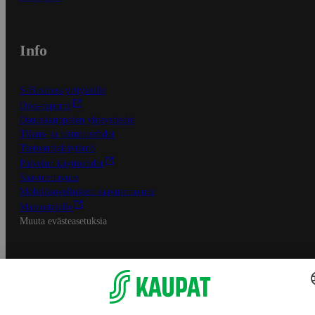
Info
S-Business yrityksille
Oiva-raportit
Osuuskauppojen yhteystiedot
Tilaus- ja toimitusehdot
Tietosuojakäytäntö
Palvelun käyttöehdot
Saavutettavuus
Mobiilisovelluksen saavutettavuus
Mainostajalle
Muuta evästeasetuksia
S-ryhmän palvelut