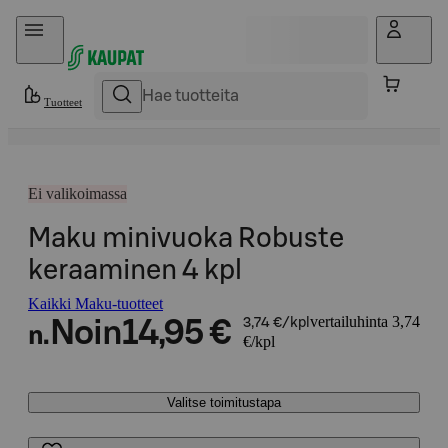
Hyppää sisältöön
Tuotteet
Ei valikoimassa
Maku minivuoka Robuste
keraaminen 4 kpl
Kaikki Maku-tuotteet
vertailuhinta 3,74
Noin
14,95 €
3,74 €/kpl
n.
€/kpl
Valitse toimitustapa