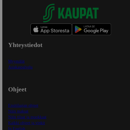
Yhteystiedot
Myymälät
Asiakaspalvelu
Ohjeet
Ensitilaajan ohjeet
Näin maksat
Näin tilaat ja muokkaat
Kaikki ohjeet ja vinkit
In English