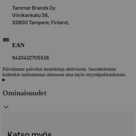
Tammer Brands Oy
Viinikankatu 36,
33800 Tampere, Finland,
EAN
6410412705518
Päivitämme palvelun tuotetietoja aktiivisesti. Suosittelemme
kuitenkin tarkistamaan ainesosat aina myös myyntipakkauksesta.
Ominaisuudet
Katso myös