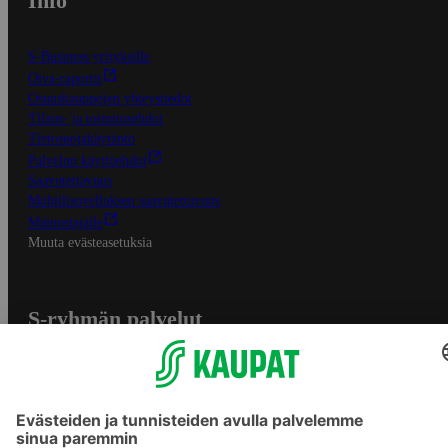
Info
S-Business yrityksille
Oiva-raportit
Osuuskauppojen yhteystiedot
Tilaus- ja toimitusehdot
Tietosuojakäytäntö
Palvelun käyttöehdot
Saavutettavuus
Mobiilisovelluksen saavutettavuus
Mainostajalle
Muuta evästeasetuksia
S-ryhmän palvelut
S-ryhmä
Asiakasomistajuus
Yhteishyvä Ruoka -sovellus
S-ostoslista -sovellus