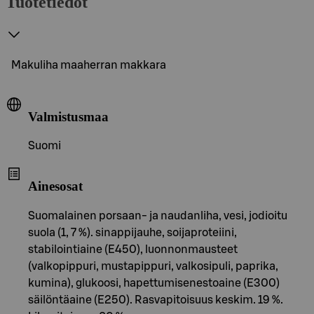
Tuotetiedot
Makuliha maaherran makkara
Valmistusmaa
Suomi
Ainesosat
Suomalainen porsaan- ja naudanliha, vesi, jodioitu
suola (1, 7 %). sinappijauhe, soijaproteiini,
stabilointiaine (E450), luonnonmausteet
(valkopippuri, mustapippuri, valkosipuli, paprika,
kumina), glukoosi, hapettumisenestoaine (E300)
säilöntäaine (E250). Rasvapitoisuus keskim. 19 %.