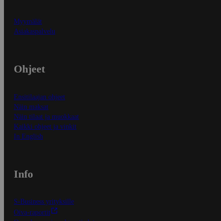
Myymälät
Asiakaspalvelu
Ohjeet
Ensitilaajan ohjeet
Näin maksat
Näin tilaat ja muokkaat
Kaikki ohjeet ja vinkit
In English
Info
S-Business yrityksille
Oiva-raportit