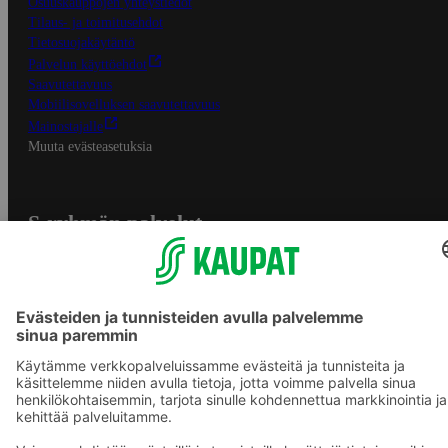
Osuuskauppojen yhteystiedot
Tilaus- ja toimitusehdot
Tietosuojakäytäntö
Palvelun käyttöehdot
Saavutettavuus
Mobiilisovelluksen saavutettavuus
Mainostajalle
Muuta evästeasetuksia
S-ryhmän palvelut
S-ryhmä
Asiakasomistajuus
Yhteishyvä Ruoka -sovellus
S-ostoslista -sovellus
Prisma.fi
Sokos.fi
S-Pankki
Yhteishyvä