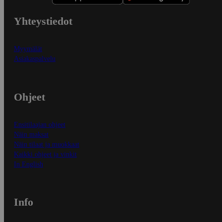
Yhteystiedot
Myymälät
Asiakaspalvelu
Ohjeet
Ensitilaajan ohjeet
Näin maksat
Näin tilaat ja muokkaat
Kaikki ohjeet ja vinkit
In English
Info