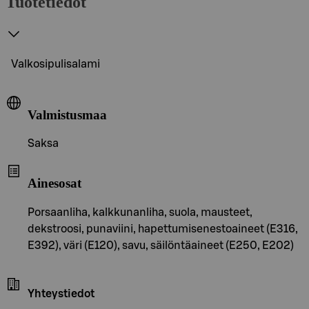
Tuotetiedot
Valkosipulisalami
Valmistusmaa
Saksa
Ainesosat
Porsaanliha, kalkkunanliha, suola, mausteet,
dekstroosi, punaviini, hapettumisenestoaineet (E316,
E392), väri (E120), savu, säilöntäaineet (E250, E202)
Yhteystiedot