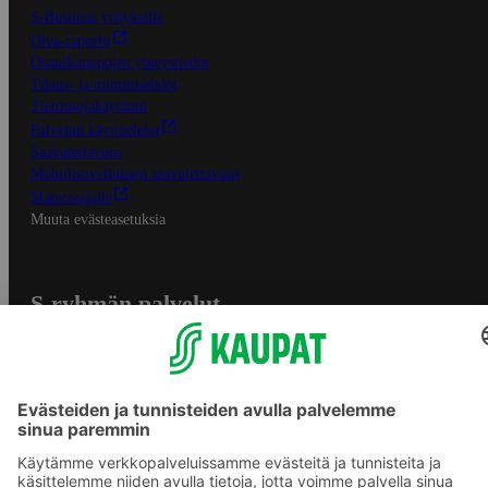
S-Business yrityksille
Oiva-raportit
Osuuskauppojen yhteystiedot
Tilaus- ja toimitusehdot
Tietosuojakäytäntö
Palvelun käyttöehdot
Saavutettavuus
Mobiilisovelluksen saavutettavuus
Mainostajalle
Muuta evästeasetuksia
S-ryhmän palvelut
S-ryhmä
Asiakasomistajuus
Yhteishyvä Ruoka -sovellus
S-ostoslista -sovellus
Prisma.fi
Sokos.fi