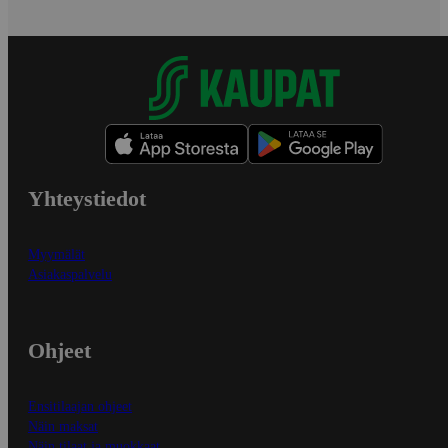
Yhteystiedot
Myymälät
Asiakaspalvelu
Ohjeet
Ensitilaajan ohjeet
Näin maksat
Näin tilaat ja muokkaat