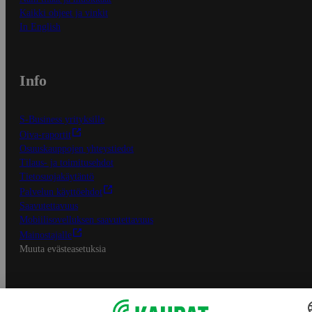
Kaikki ohjeet ja vinkit
In English
Info
S-Business yrityksille
Oiva-raportit
Osuuskauppojen yhteystiedot
Tilaus- ja toimitusehdot
Tietosuojakäytäntö
Palvelun käyttöehdot
Saavutettavuus
Mobiilisovelluksen saavutettavuus
Mainostajalle
Muuta evästeasetuksia
S-ryhmän palvelut