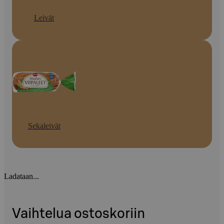
Leivät
Sekaleivät
Ladataan...
Vaihtelua ostoskoriin