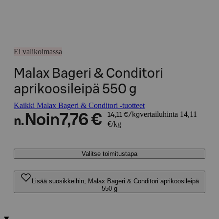
Ei valikoimassa
Malax Bageri & Conditori
aprikoosileipä 550 g
Kaikki Malax Bageri & Conditori -tuotteet
vertailuhinta 14,11
Noin
7,76 €
14,11 €/kg
n.
€/kg
Valitse toimitustapa
Lisää suosikkeihin, Malax Bageri & Conditori aprikoosileipä
550 g