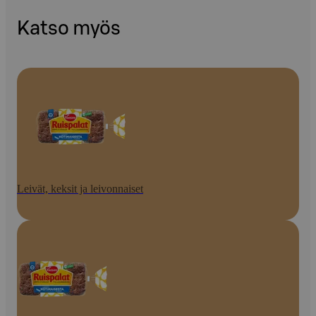
Katso myös
Leivät, keksit ja leivonnaiset