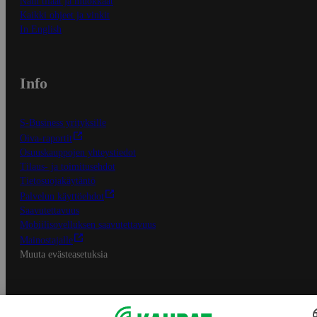
Näin tilaat ja muokkaat
Kaikki ohjeet ja vinkit
In English
Info
S-Business yrityksille
Oiva-raportit
Osuuskauppojen yhteystiedot
Tilaus- ja toimitusehdot
Tietosuojakäytäntö
Palvelun käyttöehdot
Saavutettavuus
Mobiilisovelluksen saavutettavuus
Mainostajalle
Muuta evästeasetuksia
S-ryhmän palvelut