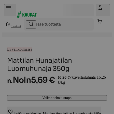
Hyppää sisältöön
Tuotteet
Ei valikoimassa
Mattilan Hunajatilan
Luomuhunaja 350g
vertailuhinta 16,26
Noin
5,69 €
16,26 €/kg
n.
€/kg
Valitse toimitustapa
Lisää suosikkeihin, Mattilan Hunajatilan Luomuhunaja 350g