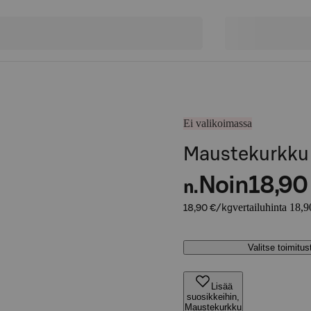
Ei valikoimassa
Maustekurkku
Noin
18,90
n.
vertailuhinta 18,9
18,90 €/kg
Valitse toimitu
Lisää
suosikkeihin,
Maustekurkku