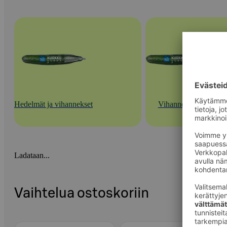
Hedelmät ja vihannekset
Vihannekset
Ladataan...
Vaihtelua ostoskoriin
Ohita listaus