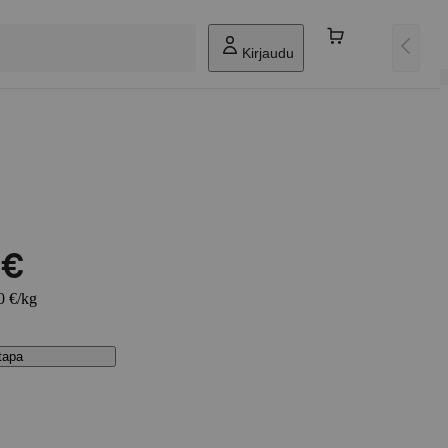
Kirjaudu
 €
0 €/kg
stapa