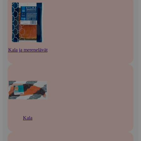
Kala ja merenelävät
Kala