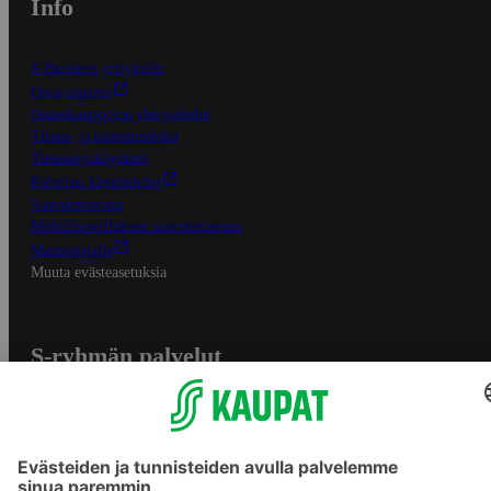
Info
S-Business yrityksille
Oiva-raportit
Osuuskauppojen yhteystiedot
Tilaus- ja toimitusehdot
Tietosuojakäytäntö
Palvelun käyttöehdot
Saavutettavuus
Mobiilisovelluksen saavutettavuus
Mainostajalle
Muuta evästeasetuksia
S-ryhmän palvelut
S-ryhmä
Asiakasomistajuus
Yhteishyvä Ruoka -sovellus