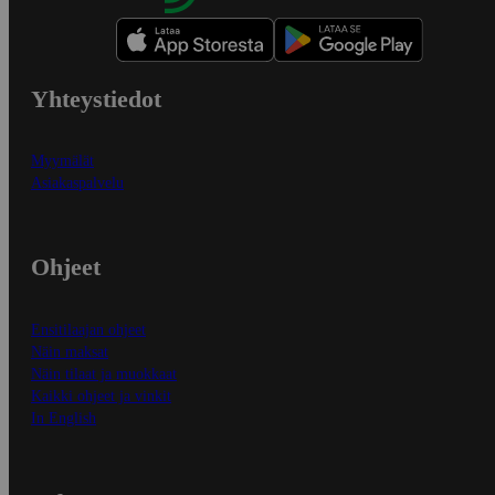
Yhteystiedot
Myymälät
Asiakaspalvelu
Ohjeet
Ensitilaajan ohjeet
Näin maksat
Näin tilaat ja muokkaat
Kaikki ohjeet ja vinkit
In English