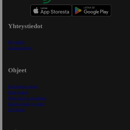
Yhteystiedot
Myymälät
Asiakaspalvelu
Ohjeet
Ensitilaajan ohjeet
Näin maksat
Näin tilaat ja muokkaat
Kaikki ohjeet ja vinkit
In English