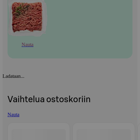
Nauta
Ladataan...
Vaihtelua ostoskoriin
Nauta
Ohita listaus