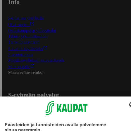
Info
S-Business yrityksille
Oiva-raportit
Osuuskauppojen yhteystiedot
Tilaus- ja toimitusehdot
Tietosuojakäytäntö
Palvelun käyttöehdot
Saavutettavuus
Mobiilisovelluksen saavutettavuus
Mainostajalle
Muuta evästeasetuksia
S-ryhmän palvelut
S-ryhmä
Asiakasomistajuus
Yhteishyvä Ruoka -sovellus