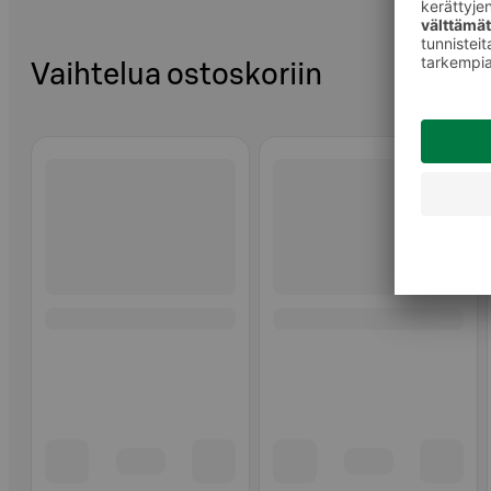
Vaihtelua ostoskoriin
Ohita listaus