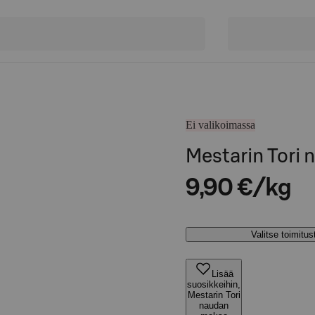
Ei valikoimassa
Mestarin Tori
9,90 €/kg
Valitse toimitu
Lisää
suosikkeihin,
Mestarin Tori
naudan