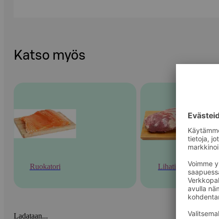
Katso myös
Ruokatori
Lihatiski
Ladataan...