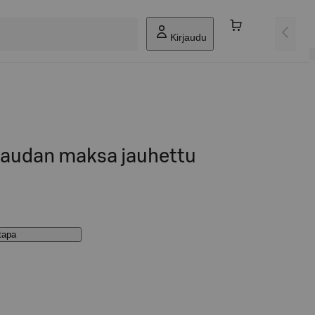
Kirjaudu
 naudan maksa jauhettu
stapa