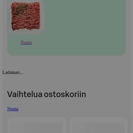
Nauta
Ladataan...
Vaihtelua ostoskoriin
Nauta
Ohita listaus