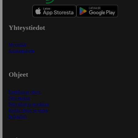
Yhteystiedot
Myymälät
Asiakaspalvelu
Ohjeet
Ensitilaajan ohjeet
Näin maksat
Näin tilaat ja muokkaat
Kaikki ohjeet ja vinkit
In English