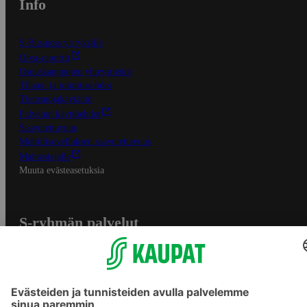
Info
S-Business yrityksille
Oiva-raportit
Osuuskauppojen yhteystiedot
Tilaus- ja toimitusehdot
Tietosuojakäytäntö
Palvelun käyttöehdot
Saavutettavuus
Mobiilisovelluksen saavutettavuus
Mainostajalle
Muuta evästeasetuksia
S-ryhmän palvelut
S-ryhmä
Asiakasomistajuus
Yhteishyvä Ruoka -sovellus