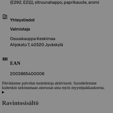
(E292, E211), sitruunahappo, paprikauute, aromi
Yhteystiedot
Valmistaja
Osuuskauppa Keskimaa
Ahjokatu 7, 40320 Jyväskylä
EAN
2003865400006
Päivitämme palvelun tuotetietoja aktiivisesti. Suosittelemme
kuitenkin tarkistamaan ainesosat aina myös myyntipakkauksesta.
Ravintosisältö