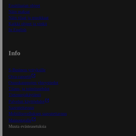
Ensitilaajan ohjeet
Näin maksat
Näin tilaat ja muokkaat
Kaikki ohjeet ja vinkit
In English
Info
S-Business yrityksille
Oiva-raportit
Osuuskauppojen yhteystiedot
Tilaus- ja toimitusehdot
Tietosuojakäytäntö
Palvelun käyttöehdot
Saavutettavuus
Mobiilisovelluksen saavutettavuus
Mainostajalle
Muuta evästeasetuksia