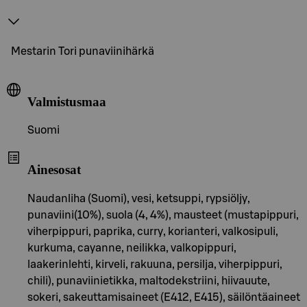
Mestarin Tori punaviinihärkä
Valmistusmaa
Suomi
Ainesosat
Naudanliha (Suomi), vesi, ketsuppi, rypsiöljy,
punaviini(10%), suola (4, 4%), mausteet (mustapippuri,
viherpippuri, paprika, curry, korianteri, valkosipuli,
kurkuma, cayanne, neilikka, valkopippuri,
laakerinlehti, kirveli, rakuuna, persilja, viherpippuri,
chili), punaviinietikka, maltodekstriini, hiivauute,
sokeri, sakeuttamisaineet (E412, E415), säilöntäaineet