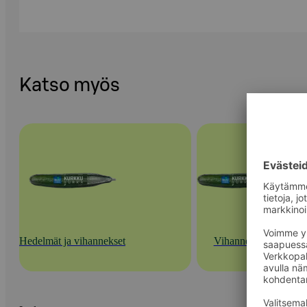
Katso myös
Hedelmät ja vihannekset
Vihannekset