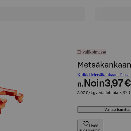
Ei valikoimassa
Metsäkankaan T
Kaikki Metsäkankaan Tila -tu
Noin
3,97 €
n.
vertailuhinta 3,97 
3,97 €/kg
Valitse toimitu
Lisää
suosikkeihin,