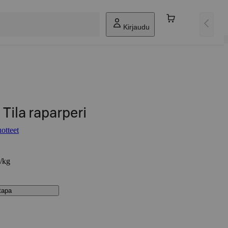
Kirjaudu
ila raparperi
otteet
€/kg
stapa