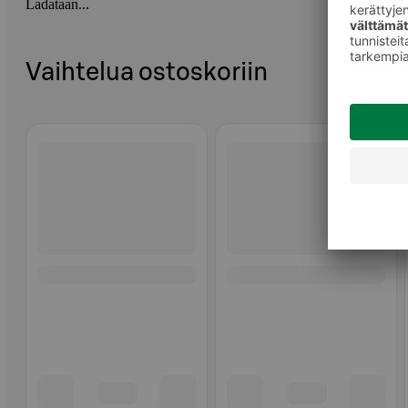
Ladataan...
Vaihtelua ostoskoriin
Ohita listaus