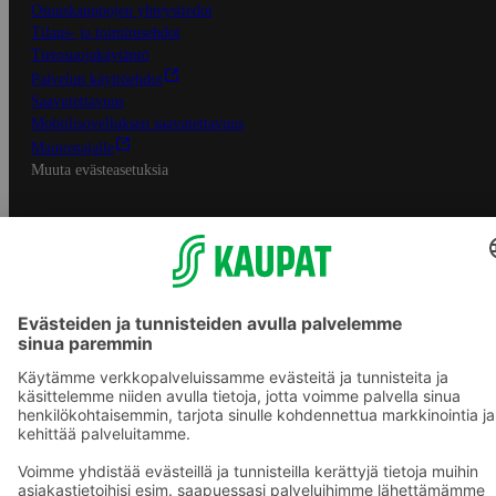
Osuuskauppojen yhteystiedot
Tilaus- ja toimitusehdot
Tietosuojakäytäntö
Palvelun käyttöehdot
Saavutettavuus
Mobiilisovelluksen saavutettavuus
Mainostajalle
Muuta evästeasetuksia
S-ryhmän palvelut
S-ryhmä
Asiakasomistajuus
Yhteishyvä Ruoka -sovellus
S-ostoslista -sovellus
Prisma.fi
Sokos.fi
S-Pankki
Yhteishyvä