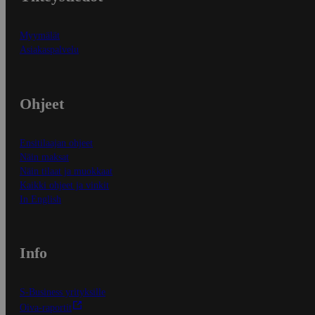
Myymälät
Asiakaspalvelu
Ohjeet
Ensitilaajan ohjeet
Näin maksat
Näin tilaat ja muokkaat
Kaikki ohjeet ja vinkit
In English
Info
S-Business yrityksille
Oiva-raportit