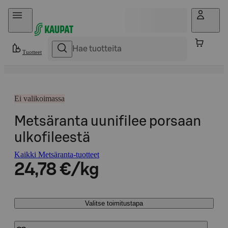
Hyppää sisältöön
Tuotteet
Ei valikoimassa
Metsäranta uunifilee porsaan
ulkofileestä
Kaikki Metsäranta-tuotteet
24,78 €/kg
Valitse toimitustapa