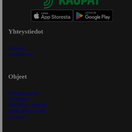
Yhteystiedot
Myymälät
Asiakaspalvelu
Ohjeet
Ensitilaajan ohjeet
Näin maksat
Näin tilaat ja muokkaat
Kaikki ohjeet ja vinkit
In English