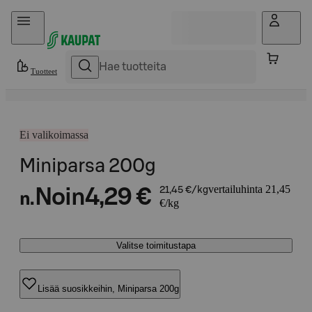
Hyppää sisältöön
Tuotteet
Ei valikoimassa
Miniparsa 200g
vertailuhinta 21,45
Noin
4,29 €
21,45 €/kg
n.
€/kg
Valitse toimitustapa
Lisää suosikkeihin, Miniparsa 200g