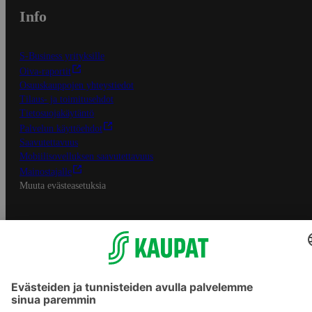
Info
S-Business yrityksille
Oiva-raportit
Osuuskauppojen yhteystiedot
Tilaus- ja toimitusehdot
Tietosuojakäytäntö
Palvelun käyttöehdot
Saavutettavuus
Mobiilisovelluksen saavutettavuus
Mainostajalle
Muuta evästeasetuksia
S-ryhmän palvelut
S-ryhmä
Asiakasomistajuus
Yhteishyvä Ruoka -sovellus