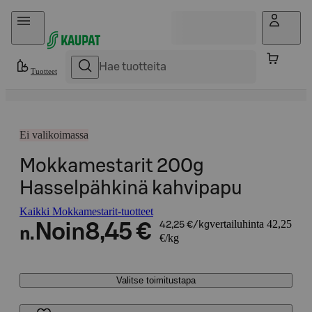
Hyppää sisältöön
Tuotteet
Ei valikoimassa
Mokkamestarit 200g
Hasselpähkinä kahvipapu
Kaikki Mokkamestarit-tuotteet
vertailuhinta 42,25
Noin
8,45 €
42,25 €/kg
n.
€/kg
Valitse toimitustapa