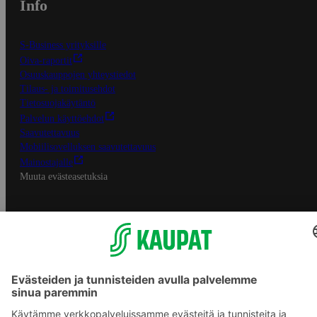
Info
S-Business yrityksille
Oiva-raportit
Osuuskauppojen yhteystiedot
Tilaus- ja toimitusehdot
Tietosuojakäytäntö
Palvelun käyttöehdot
Saavutettavuus
Mobiilisovelluksen saavutettavuus
Mainostajalle
Muuta evästeasetuksia
S-ryhmän palvelut
S-ryhmä
Asiakasomistajuus
Yhteishyvä Ruoka -sovellus