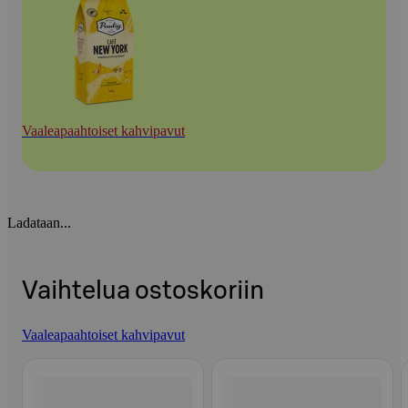
Vaaleapaahtoiset kahvipavut
Ladataan...
Vaihtelua ostoskoriin
Vaaleapaahtoiset kahvipavut
Ohita listaus