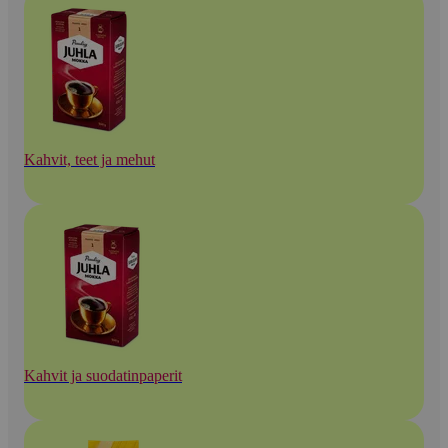
Kahvit, teet ja mehut
Kahvit ja suodatinpaperit