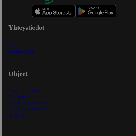
Yhteystiedot
Myymälät
Asiakaspalvelu
Ohjeet
Ensitilaajan ohjeet
Näin maksat
Näin tilaat ja muokkaat
Kaikki ohjeet ja vinkit
In English