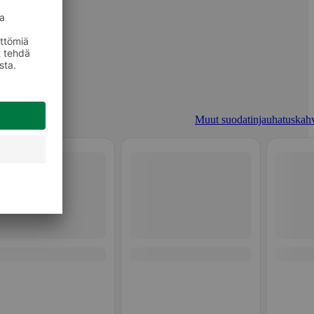
Muut suodatinjauhatuskahv