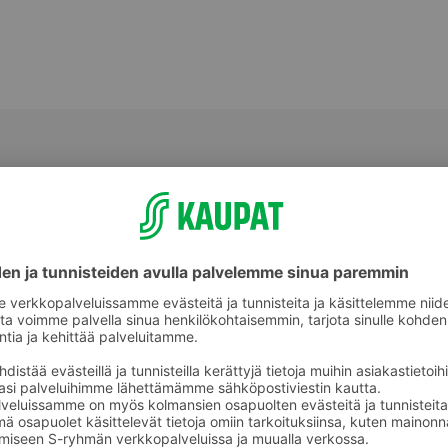
Muut suodatinjauhatuskahvit