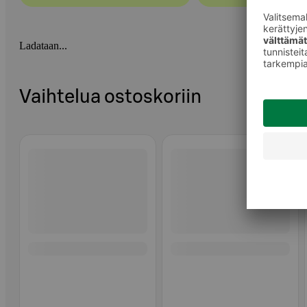
Ladataan...
Vaihtelua ostoskoriin
Ohita listaus