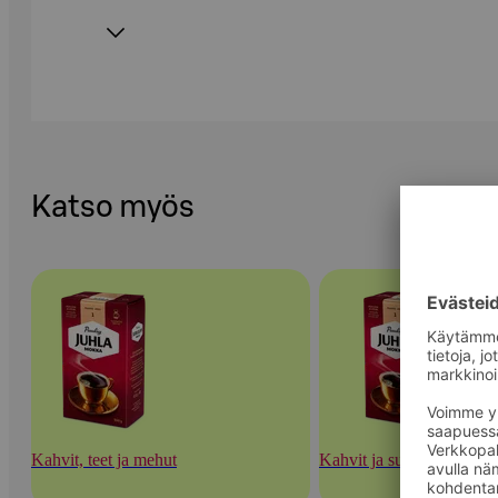
Katso myös
Kahvit, teet ja mehut
Kahvit ja suodatinpaperit