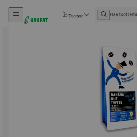
Hyppää sisältöön
Tuotteet