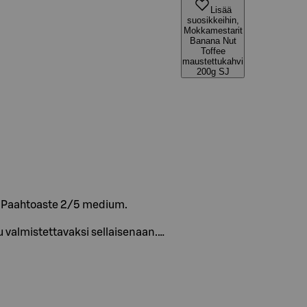
Lisää
suosikkeihin,
Mokkamestarit
Banana Nut
Toffee
maustettukahvi
200g SJ
. Paahtoaste 2/5 medium.
u valmistettavaksi sellaisenaan.…