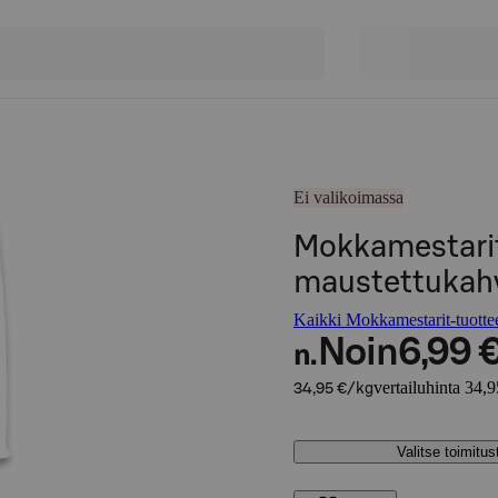
Ei valikoimassa
Mokkamestarit
maustettukahv
Kaikki Mokkamestarit-tuotte
Noin
6,99 
n.
vertailuhinta 34,
34,95 €/kg
Valitse toimitu