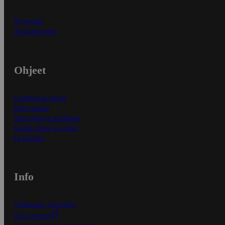
Myymälät
Asiakaspalvelu
Ohjeet
Ensitilaajan ohjeet
Näin maksat
Näin tilaat ja muokkaat
Kaikki ohjeet ja vinkit
In English
Info
S-Business yrityksille
Oiva-raportit