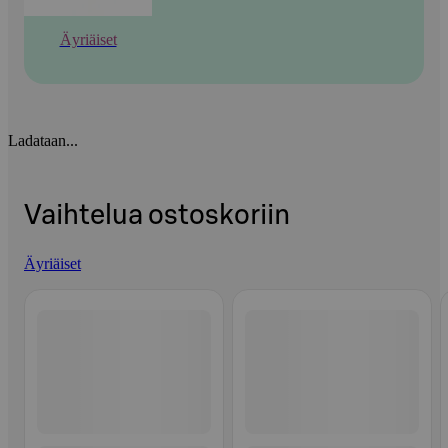
Äyriäiset
Ladataan...
Vaihtelua ostoskoriin
Äyriäiset
Ohita listaus