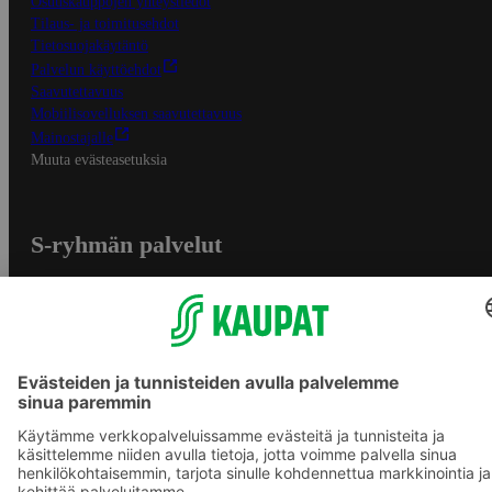
Osuuskauppojen yhteystiedot
Tilaus- ja toimitusehdot
Tietosuojakäytäntö
Palvelun käyttöehdot
Saavutettavuus
Mobiilisovelluksen saavutettavuus
Mainostajalle
Muuta evästeasetuksia
S-ryhmän palvelut
S-ryhmä
Asiakasomistajuus
Yhteishyvä Ruoka -sovellus
S-ostoslista -sovellus
Prisma.fi
Sokos.fi
S-Pankki
Yhteishyvä