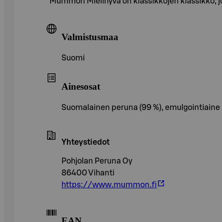
Mummon Mielihyvä on klassikkojen klassikko, jo
Valmistusmaa
Suomi
Ainesosat
Suomalainen peruna (99 %), emulgointiaine 
Yhteystiedot
Pohjolan Peruna Oy
86400 Vihanti
https://www.mummon.fi
EAN