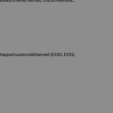
vuosikymmenet vierivät, mutta Mielihyvä…
), happamuudensäätöaineet (E330, E331).