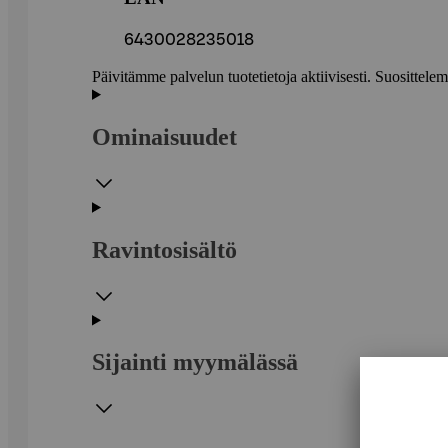
6430028235018
Päivitämme palvelun tuotetietoja aktiivisesti. Suositte
Ominaisuudet
Ravintosisältö
Sijainti myymälässä