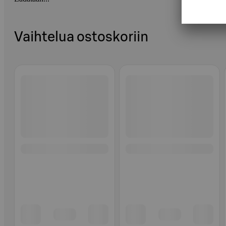
Vaihtelua ostoskoriin
Ohita listaus