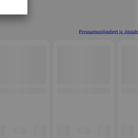
Perunamuusijauheet ja -hiutale