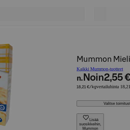
Mummon Mielih
Kaikki Mummon-tuotteet
Noin
2,55 
n.
vertailuhinta 18,2
18,21 €/kg
Valitse toimitu
Lisää
suosikkeihin,
Mummon