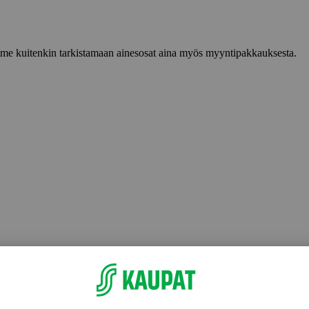
lemme kuitenkin tarkistamaan ainesosat aina myös myyntipakkauksesta.