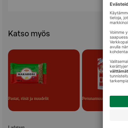
Katso myös
Pastat, riisit ja nuudelit
Perunamuusijauheet ja -hi
Ladataan...