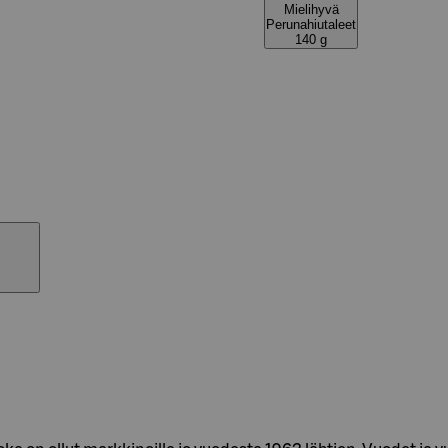
Mielihyvä
Perunahiutaleet
140 g