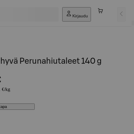
Kirjaudu
yvä Perunahiutaleet 140 g
€
1 €/kg
stapa