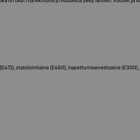
ka on ollut markkinoilla jo vuodesta 1962 lähtien. Vuodet ja 
(E471), stabilointiaine (E450), hapettumisenestoaine (E300