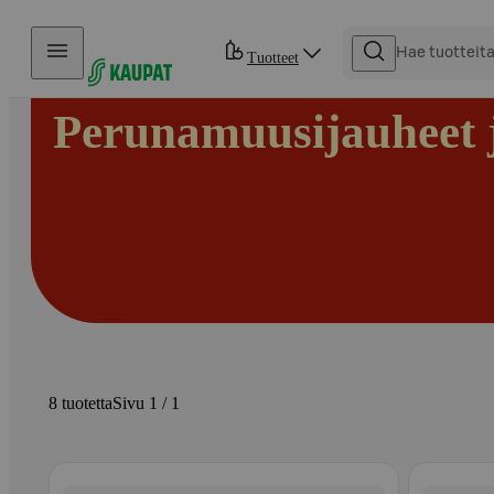
Hyppää sisältöön
Tuotteet
Perunamuusijauheet j
8 tuotetta
Sivu 1 / 1