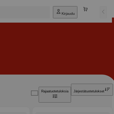
Kirjaudu
Rajaa
tuotetuloksia
Järjestä
tuotetulokset