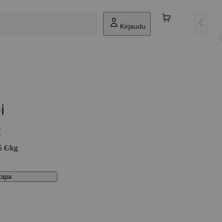
Kirjaudu
i
€
5 €/kg
stapa