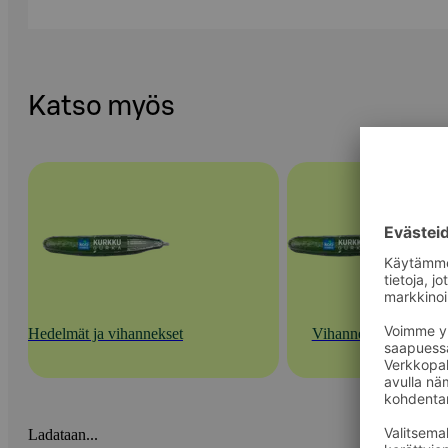
Katso myös
Hedelmät ja vihannekset
Vihannekset
Ladataan...