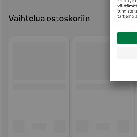
Vaihtelua ostoskoriin
Ohita listaus