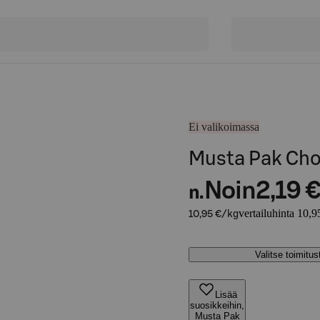
Ei valikoimassa
Musta Pak Cho
Noin
2,19 
n.
vertailuhinta 10,9
10,95 €/kg
Valitse toimitu
Lisää
suosikkeihin,
Musta Pak