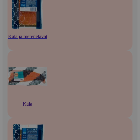
Kala ja merenelävät
Kala