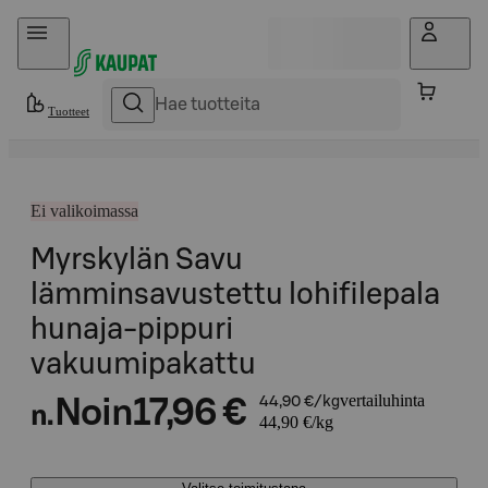
Hyppää sisältöön
Tuotteet
Ei valikoimassa
Myrskylän Savu
lämminsavustettu lohifilepala
hunaja-pippuri
vakuumipakattu
vertailuhinta
Noin
17,96 €
44,90 €/kg
n.
44,90 €/kg