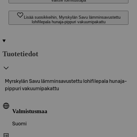
Valitse toimitustapa
Lisää suosikkeihin, Myrskylän Savu lämminsavustettu
lohifilepala hunaja-pippuri vakuumipakattu
Tuotetiedot
Myrskylän Savu lämminsavustettu lohifilepala hunaja-
pippuri vakuumipakattu
Valmistusmaa
Suomi