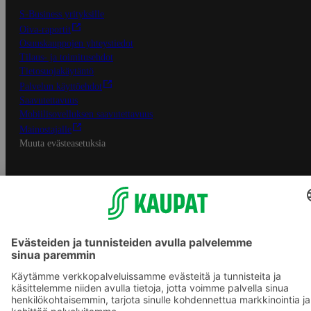
S-Business yrityksille
Oiva-raportit
Osuuskauppojen yhteystiedot
Tilaus- ja toimitusehdot
Tietosuojakäytäntö
Palvelun käyttöehdot
Saavutettavuus
Mobiilisovelluksen saavutettavuus
Mainostajalle
Muuta evästeasetuksia
S-ryhmän palvelut
S-ryhmä
Asiakasomistajuus
Yhteishyvä Ruoka -sovellus
S-ostoslista -sovellus
Prisma.fi