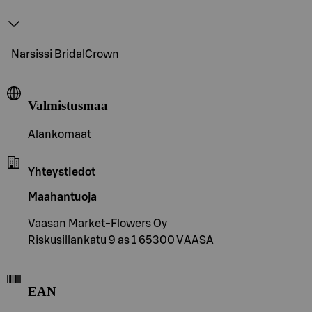
Narsissi BridalCrown
Valmistusmaa
Alankomaat
Yhteystiedot
Maahantuoja
Vaasan Market-Flowers Oy
Riskusillankatu 9 as 1 65300 VAASA
EAN