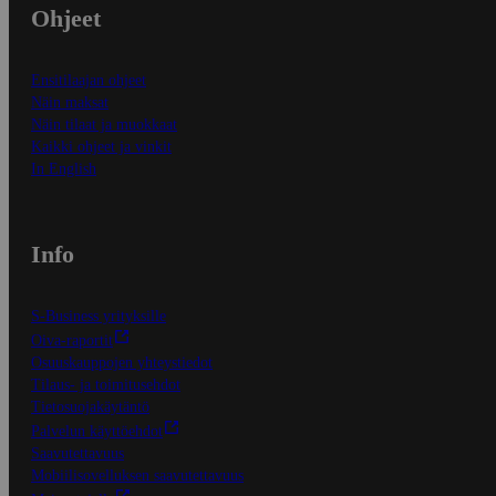
Ohjeet
Ensitilaajan ohjeet
Näin maksat
Näin tilaat ja muokkaat
Kaikki ohjeet ja vinkit
In English
Info
S-Business yrityksille
Oiva-raportit
Osuuskauppojen yhteystiedot
Tilaus- ja toimitusehdot
Tietosuojakäytäntö
Palvelun käyttöehdot
Saavutettavuus
Mobiilisovelluksen saavutettavuus