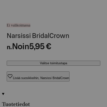
Ei valikoimassa
Narsissi BridalCrown
Noin
5,95 €
n.
Valitse toimitustapa
Lisää suosikkeihin, Narsissi BridalCrown
Tuotetiedot