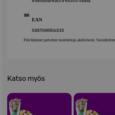
Riskusillankatu 9 65300 Vaasa
EAN
5887096914535
Päivitämme palvelun tuotetietoja aktiivisesti. Suositte
Katso myös