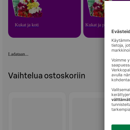
Kukat ja koti
Kukat ja puutarha
Ladataan...
Vaihtelua ostoskoriin
Ohita listaus