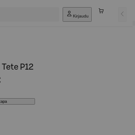
Kirjaudu
A Tete P12
€
stapa