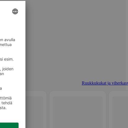
Ruukkukukat ja viherkasv