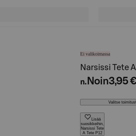
Ei valikoimassa
Narsissi Tete 
Noin
3,95 
n.
Valitse toimitu
Lisää
suosikkeihin,
Narsissi Tete
A Tete P12