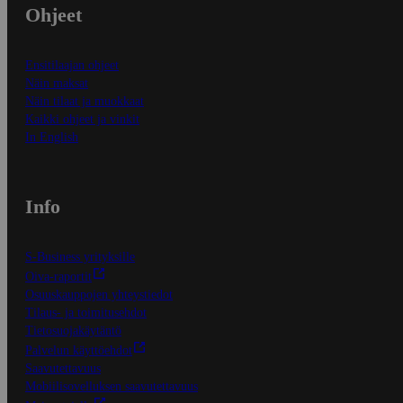
Ohjeet
Ensitilaajan ohjeet
Näin maksat
Näin tilaat ja muokkaat
Kaikki ohjeet ja vinkit
In English
Info
S-Business yrityksille
Oiva-raportit
Osuuskauppojen yhteystiedot
Tilaus- ja toimitusehdot
Tietosuojakäytäntö
Palvelun käyttöehdot
Saavutettavuus
Mobiilisovelluksen saavutettavuus