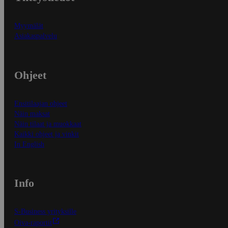
Myymälät
Asiakaspalvelu
Ohjeet
Ensitilaajan ohjeet
Näin maksat
Näin tilaat ja muokkaat
Kaikki ohjeet ja vinkit
In English
Info
S-Business yrityksille
Oiva-raportit