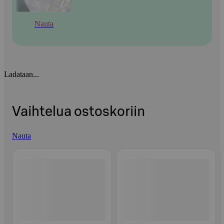
Nauta
Ladataan...
Vaihtelua ostoskoriin
Nauta
Ohita listaus