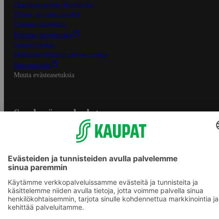
Osuuskauppojen yhteystiedot
Tilaus- ja toimitusehdot
Tietosuojakäytäntö
Palvelun käyttöehdot
Saavutettavuus
Mobiilisovelluksen saavutettavuus
Mainostajalle
Muuta evästeasetuksia
S-ryhmän palvelut
S-ryhmä
Asiakasomistajuus
Yhteishyvä Ruoka -sovellus
S-ostoslista -sovellus
Prisma.fi
Sokos.fi
S-Pankki
Yhteishyvä