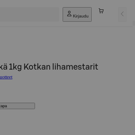
Kirjaudu
kä 1kg Kotkan lihamestarit
uotteet
stapa