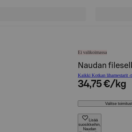
Ei valikoimassa
Naudan filesel
Kaikki Kotkan lihamestarit -t
34,75 €/kg
Valitse toimitu
Lisää
suosikkeihin,
Naudan