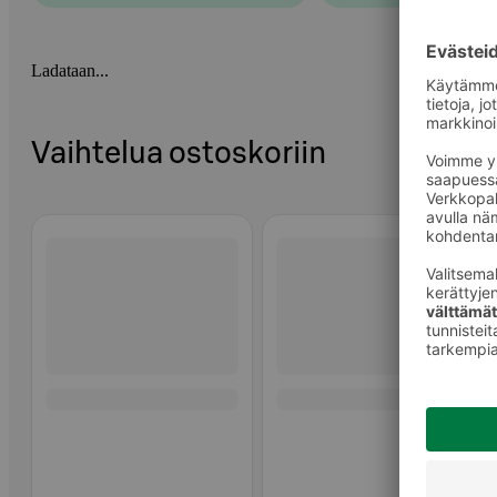
Ladataan...
Vaihtelua ostoskoriin
Ohita listaus