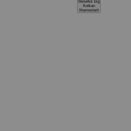
fileselkä 1kg
Kotkan
lihamestarit