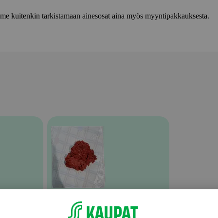
lemme kuitenkin tarkistamaan ainesosat aina myös myyntipakkauksesta.
Nauta