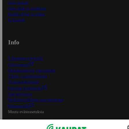
Näin maksat
Näin tilaat ja muokkaat
Kaikki ohjeet ja vinkit
In English
Info
S-Business yrityksille
Oiva-raportit
Osuuskauppojen yhteystiedot
Tilaus- ja toimitusehdot
Tietosuojakäytäntö
Palvelun käyttöehdot
Saavutettavuus
Mobiilisovelluksen saavutettavuus
Mainostajalle
Muuta evästeasetuksia