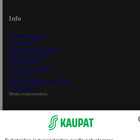
Info
S-Business yrityksille
Oiva-raportit
Osuuskauppojen yhteystiedot
Tilaus- ja toimitusehdot
Tietosuojakäytäntö
Palvelun käyttöehdot
Saavutettavuus
Mobiilisovelluksen saavutettavuus
Mainostajalle
Muuta evästeasetuksia
S-ryhmän palvelut
S-ryhmä