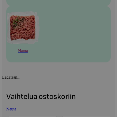
Nauta
Ladataan...
Vaihtelua ostoskoriin
Nauta
Ohita listaus