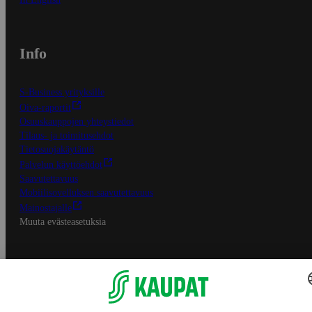
Info
S-Business yrityksille
Oiva-raportit
Osuuskauppojen yhteystiedot
Tilaus- ja toimitusehdot
Tietosuojakäytäntö
Palvelun käyttöehdot
Saavutettavuus
Mobiilisovelluksen saavutettavuus
Mainostajalle
Muuta evästeasetuksia
S-ryhmän palvelut