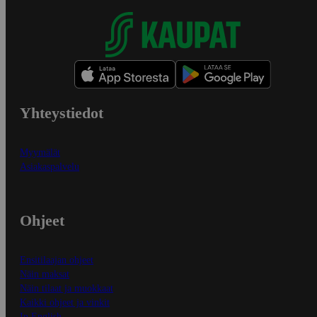
Yhteystiedot
Myymälät
Asiakaspalvelu
Ohjeet
Ensitilaajan ohjeet
Näin maksat
Näin tilaat ja muokkaat
Kaikki ohjeet ja vinkit
In English