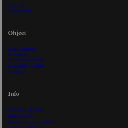
Myymälät
Asiakaspalvelu
Ohjeet
Ensitilaajan ohjeet
Näin maksat
Näin tilaat ja muokkaat
Kaikki ohjeet ja vinkit
In English
Info
S-Business yrityksille
Oiva-raportit
Osuuskauppojen yhteystiedot
Tilaus- ja toimitusehdot