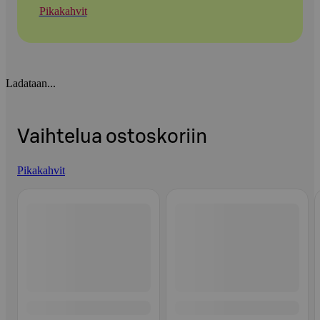
Pikakahvit
Ladataan...
Vaihtelua ostoskoriin
Pikakahvit
Ohita listaus