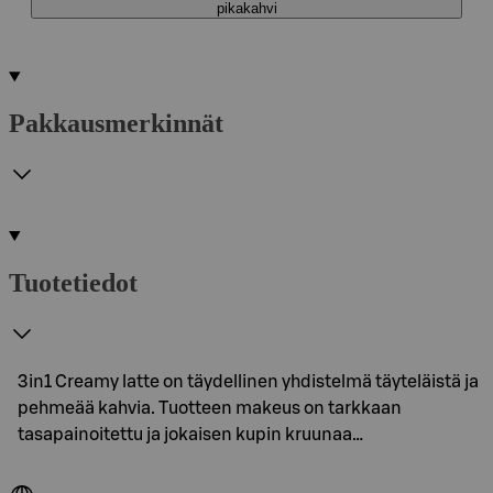
pikakahvi
Pakkausmerkinnät
Tuotetiedot
3in1 Creamy latte on täydellinen yhdistelmä täyteläistä ja
pehmeää kahvia. Tuotteen makeus on tarkkaan
tasapainoitettu ja jokaisen kupin kruunaa…