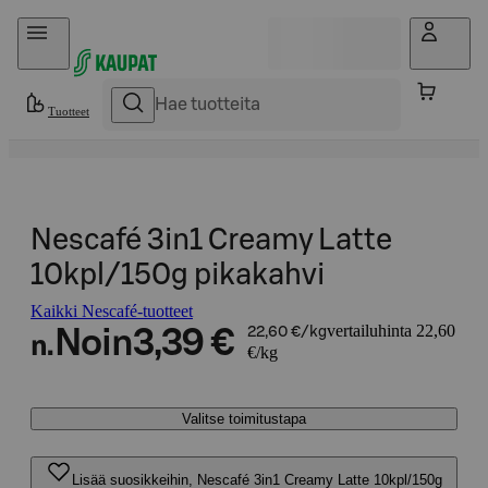
Hyppää sisältöön
Tuotteet
Nescafé 3in1 Creamy Latte
10kpl/150g pikakahvi
Kaikki Nescafé-tuotteet
vertailuhinta 22,60
Noin
3,39 €
22,60 €/kg
n.
€/kg
Valitse toimitustapa
Lisää suosikkeihin, Nescafé 3in1 Creamy Latte 10kpl/150g