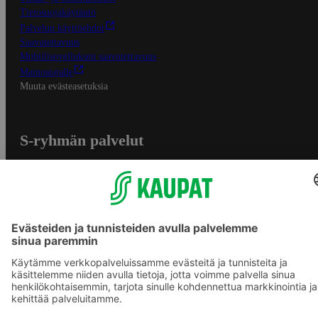
Tietosuojakäytäntö
Palvelun käyttöehdot
Saavutettavuus
Mobiilisovelluksen saavutettavuus
Mainostajalle
Muuta evästeasetuksia
S-ryhmän palvelut
S-ryhmä
Asiakasomistajuus
Yhteishyvä Ruoka -sovellus
S-ostoslista -sovellus
Prisma.fi
Sokos.fi
S-Pankki
Yhteishyvä
Sokos Hotels