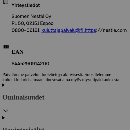
Yhteystiedot
Suomen Nestlé Oy
PL 50, 02151 Espoo
0800-06161,
kuluttajapalvelu@fi.https
://nestle.com
EAN
8445290914200
Päivitämme palvelun tuotetietoja aktiivisesti. Suosittelemme
kuitenkin tarkistamaan ainesosat aina myös myyntipakkauksesta.
Ominaisuudet