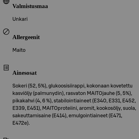
Valmistusmaa
Unkari
Allergeenit
Maito
Ainesosat
Sokeri (52, 5%), glukoosisiirappi, kokonaan kovetettu
kasviöljy (palmunydin), rasvaton MAITOjauhe (5, 5%),
pikakahvi (4, 6 %), stabilointiaineet (E340, E331, E452,
E339, E451), MAITOproteiini, aromit, kookosöljy, suola,
sakeuttamisaine (E414), emulgointiaineet (E471,
E472e).