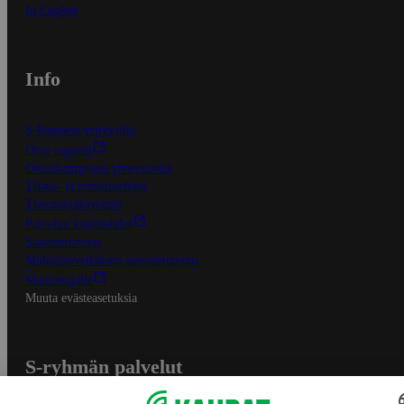
In English
Info
S-Business yrityksille
Oiva-raportit
Osuuskauppojen yhteystiedot
Tilaus- ja toimitusehdot
Tietosuojakäytäntö
Palvelun käyttöehdot
Saavutettavuus
Mobiilisovelluksen saavutettavuus
Mainostajalle
Muuta evästeasetuksia
S-ryhmän palvelut