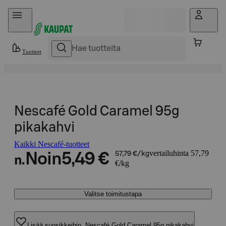
Hyppää sisältöön
Tuotteet
Nescafé Gold Caramel 95g
pikakahvi
Kaikki Nescafé-tuotteet
vertailuhinta 57,79
Noin
5,49 €
57,79 €/kg
n.
€/kg
Valitse toimitustapa
Lisää suosikkeihin, Nescafé Gold Caramel 95g pikakahvi