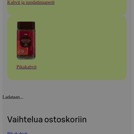
Kahvit ja suodatinpaperit
Pikakahvit
Ladataan...
Vaihtelua ostoskoriin
Pikakahvit