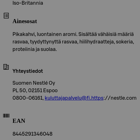
Iso-Britannia
Ainesosat
Pikakahvi, luontainen aromi. Sisältää vähäisiä määriä
rasvaa, tyydyttynyttä rasvaa, hiilihydraatteja, sokeria,
proteiinia ja suolaa.
Yhteystiedot
Suomen Nestlé Oy
PL 50, 02151 Espoo
0800-06161,
kuluttajapalvelu@fi.https
://nestle.com
EAN
8445291346048