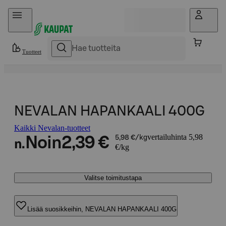
Hyppää sisältöön
Tuotteet
NEVALAN HAPANKAALI 400G
Kaikki Nevalan-tuotteet
vertailuhinta 5,98
Noin
2,39 €
5,98 €/kg
n.
€/kg
Valitse toimitustapa
Lisää suosikkeihin, NEVALAN HAPANKAALI 400G