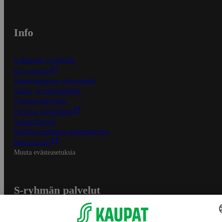
Info
S-Business yrityksille
Oiva-raportit
Osuuskauppojen yhteystiedot
Tilaus- ja toimitusehdot
Tietosuojakäytäntö
Palvelun käyttöehdot
Saavutettavuus
Mobiilisovelluksen saavutettavuus
Mainostajalle
Muuta evästeasetuksia
S-ryhmän palvelut
S-ryhmä