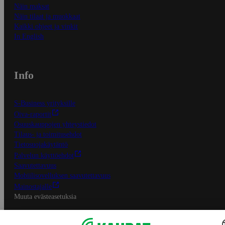
Näin maksat
Näin tilaat ja muokkaat
Kaikki ohjeet ja vinkit
In English
Info
S-Business yrityksille
Oiva-raportit
Osuuskauppojen yhteystiedot
Tilaus- ja toimitusehdot
Tietosuojakäytäntö
Palvelun käyttöehdot
Saavutettavuus
Mobiilisovelluksen saavutettavuus
Mainostajalle
Muuta evästeasetuksia