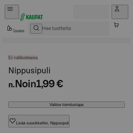
Hyppää sisältöön
Tuotteet
Ei valikoimassa
Nippusipuli
Noin
1,99 €
n.
Valitse toimitustapa
Lisää suosikkeihin, Nippusipuli