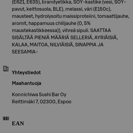
(E621, E635), brandyetikka, SOY-kastike (vesi, SOY-
pavut, keittosuola, BLE), melassi, väri (E150c),
mausteet, hydrolysoitu maissiproteiini, tomaattijauhe,
aromit, happamuus chilijauhe (0, 5%
maustekastikkeessa)), vihreä sipuli. SAATTAA
SISÄLTÄÄ PIENIÄ MÄÄRIÄ SELLERIÄ, AYRIÄISIÄ,
KALAA, MAITOA, NILVIÄISIÄ, SINAPPIA JA
SEESAMIA-
Yhteystiedot
Maahantuoja
Konnichiwa Sushi Bar Oy
Reittimäki 7, 02300, Espoo
EAN