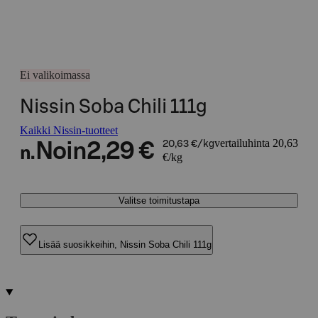
Ei valikoimassa
Nissin Soba Chili 111g
Kaikki Nissin-tuotteet
vertailuhinta 20,63
Noin
2,29 €
20,63 €/kg
n.
€/kg
Valitse toimitustapa
Lisää suosikkeihin, Nissin Soba Chili 111g