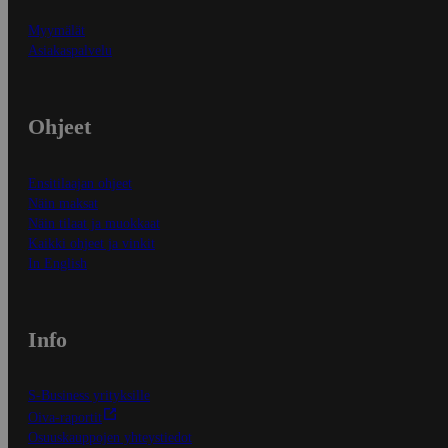
Myymälät
Asiakaspalvelu
Ohjeet
Ensitilaajan ohjeet
Näin maksat
Näin tilaat ja muokkaat
Kaikki ohjeet ja vinkit
In English
Info
S-Business yrityksille
Oiva-raportit
Osuuskauppojen yhteystiedot