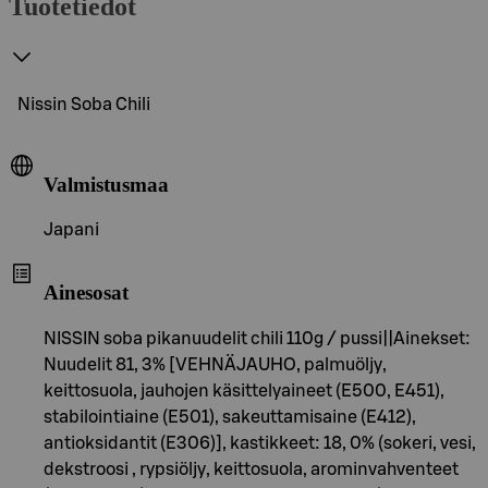
Tuotetiedot
Nissin Soba Chili
Valmistusmaa
Japani
Ainesosat
NISSIN soba pikanuudelit chili 110g / pussi||Ainekset:
Nuudelit 81, 3% [VEHNÄJAUHO, palmuöljy,
keittosuola, jauhojen käsittelyaineet (E500, E451),
stabilointiaine (E501), sakeuttamisaine (E412),
antioksidantit (E306)], kastikkeet: 18, 0% (sokeri, vesi,
dekstroosi , rypsiöljy, keittosuola, arominvahventeet