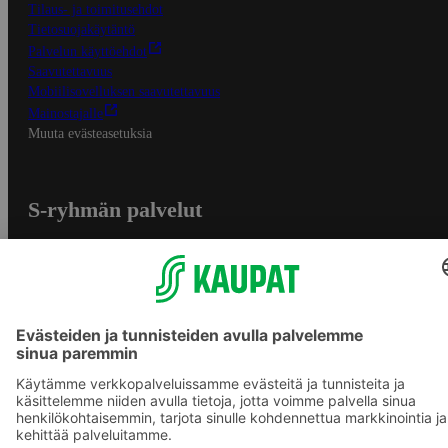
Tilaus- ja toimitusehdot
Tietosuojakäytäntö
Palvelun käyttöehdot
Saavutettavuus
Mobiilisovelluksen saavutettavuus
Mainostajalle
Muuta evästeasetuksia
S-ryhmän palvelut
S-ryhmä
Asiakasomistajuus
Yhteishyvä Ruoka -sovellus
S-ostoslista -sovellus
Prisma.fi
Sokos.fi
S-Pankki
Yhteishyvä
Sokos Hotels