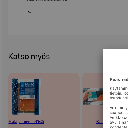
Katso myös
Kala ja merenelävät
Kala