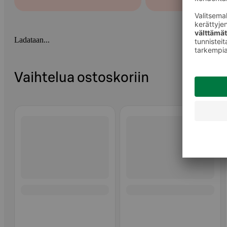
Ladataan...
Vaihtelua ostoskoriin
Ohita listaus