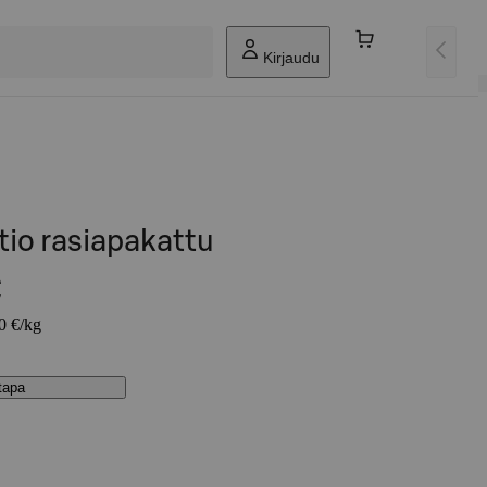
Kirjaudu
tio rasiapakattu
€
90 €/kg
stapa