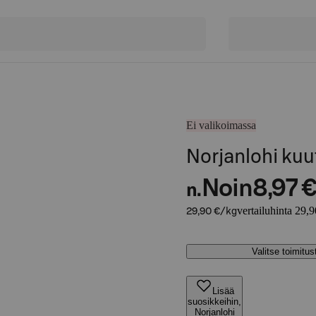
Ei valikoimassa
Norjanlohi kuu
Noin
8,97 
n.
vertailuhinta 29,
29,90 €/kg
Valitse toimitu
Lisää
suosikkeihin,
Norjanlohi