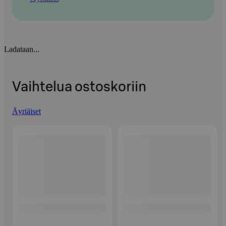
Ladataan...
Vaihtelua ostoskoriin
Äyriäiset
Ohita listaus