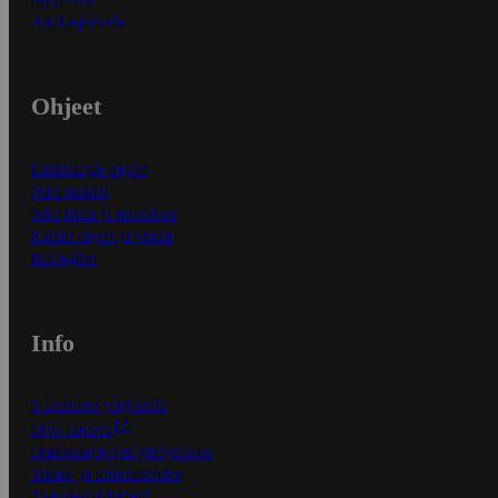
Asiakaspalvelu
Ohjeet
Ensitilaajan ohjeet
Näin maksat
Näin tilaat ja muokkaat
Kaikki ohjeet ja vinkit
In English
Info
S-Business yrityksille
Oiva-raportit
Osuuskauppojen yhteystiedot
Tilaus- ja toimitusehdot
Tietosuojakäytäntö