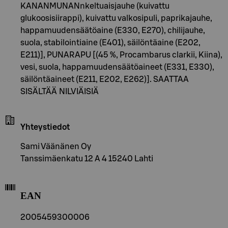
KANANMUNANnkeltuaisjauhe (kuivattu
glukoosisiirappi), kuivattu valkosipuli, paprikajauhe,
happamuudensäätöaine (E330, E270), chilijauhe,
suola, stabilointiaine (E401), säilöntäaine (E202,
E211)], PUNARAPU [(45 %, Procambarus clarkii, Kiina),
vesi, suola, happamuudensäätöaineet (E331, E330),
säilöntäaineet (E211, E202, E262)]. SAATTAA
SISÄLTÄÄ NILVIÄISIÄ
Yhteystiedot
Sami Väänänen Oy
Tanssimäenkatu 12 A 4 15240 Lahti
EAN
2005459300006