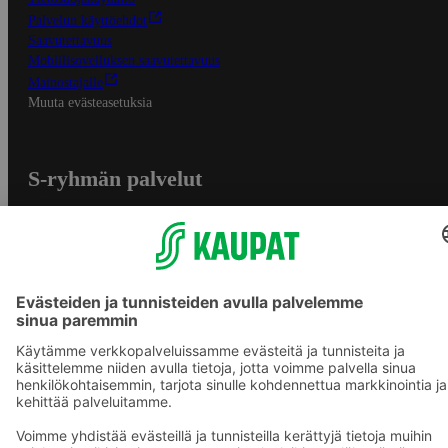
Palvelun käyttöehdot
Saavutettavuus
Mobiilisovelluksen saavutettavuus
Mainostajalle
Muuta evästeasetuksia
S-ryhmän palvelut
S-ryhmä
Asiakasomistajuus
Yhteishyvä Ruoka -sovellus
S-ostoslista -sovellus
Prisma.fi
Sokos.fi
S-Pankki
Yhteishyvä
Sokos Hotels
Raflaamo