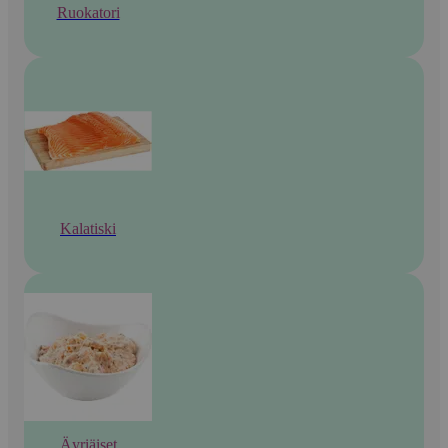
Ruokatori
Kalatiski
Äyriäiset