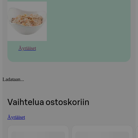
Äyriäiset
Ladataan...
Vaihtelua ostoskoriin
Äyriäiset
Ohita listaus