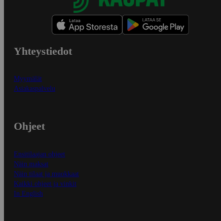
Yhteystiedot
Myymälät
Asiakaspalvelu
Ohjeet
Ensitilaajan ohjeet
Näin maksat
Näin tilaat ja muokkaat
Kaikki ohjeet ja vinkit
In English