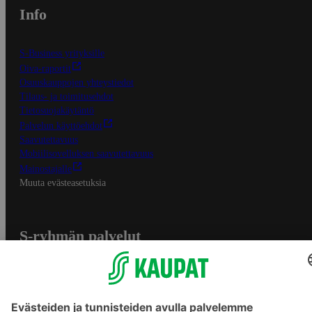
Info
S-Business yrityksille
Oiva-raportit
Osuuskauppojen yhteystiedot
Tilaus- ja toimitusehdot
Tietosuojakäytäntö
Palvelun käyttöehdot
Saavutettavuus
Mobiilisovelluksen saavutettavuus
Mainostajalle
Muuta evästeasetuksia
S-ryhmän palvelut
S-ryhmä
Asiakasomistajuus
Yhteishyvä Ruoka -sovellus