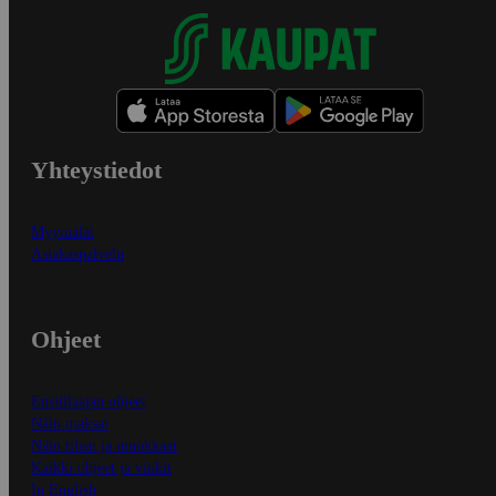
Yhteystiedot
Myymälät
Asiakaspalvelu
Ohjeet
Ensitilaajan ohjeet
Näin maksat
Näin tilaat ja muokkaat
Kaikki ohjeet ja vinkit
In English