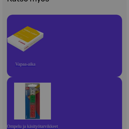
Vapaa-aika
Ompelu ja käsityötarvikkeet