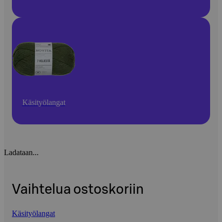
Käsityölangat
Ladataan...
Vaihtelua ostoskoriin
Käsityölangat