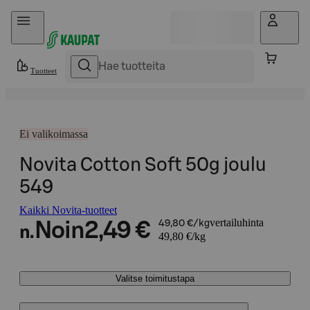
Hyppää sisältöön
Tuotteet
Ei valikoimassa
Novita Cotton Soft 50g joulu
549
Kaikki Novita-tuotteet
vertailuhinta
Noin
2,49 €
49,80 €/kg
n.
49,80 €/kg
Valitse toimitustapa