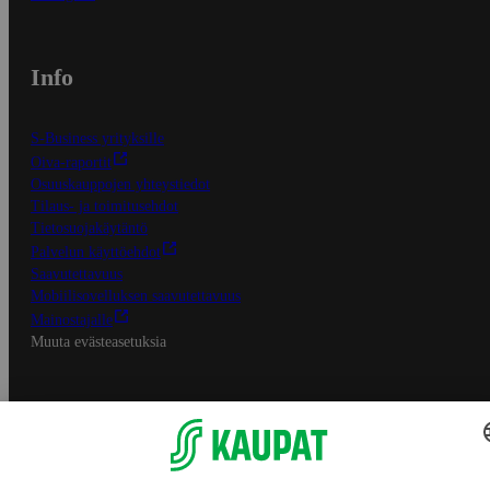
Info
S-Business yrityksille
Oiva-raportit
Osuuskauppojen yhteystiedot
Tilaus- ja toimitusehdot
Tietosuojakäytäntö
Palvelun käyttöehdot
Saavutettavuus
Mobiilisovelluksen saavutettavuus
Mainostajalle
Muuta evästeasetuksia
S-ryhmän palvelut
S-ryhmä