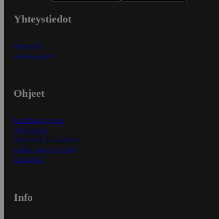
Yhteystiedot
Myymälät
Asiakaspalvelu
Ohjeet
Ensitilaajan ohjeet
Näin maksat
Näin tilaat ja muokkaat
Kaikki ohjeet ja vinkit
In English
Info