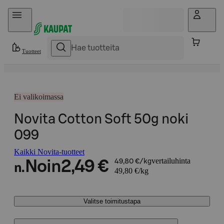
Hyppää sisältöön
Tuotteet
Ei valikoimassa
Novita Cotton Soft 50g noki
099
Kaikki Novita-tuotteet
vertailuhinta
Noin
2,49 €
49,80 €/kg
n.
49,80 €/kg
Valitse toimitustapa