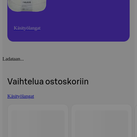
Käsityölangat
Ladataan...
Vaihtelua ostoskoriin
Käsityölangat
Ohita listaus