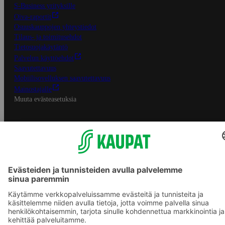
S-Business yrityksille
Oiva-raportit
Osuuskauppojen yhteystiedot
Tilaus- ja toimitusehdot
Tietosuojakäytäntö
Palvelun käyttöehdot
Saavutettavuus
Mobiilisovelluksen saavutettavuus
Mainostajalle
Muuta evästeasetuksia
S-ryhmän palvelut
S-ryhmä
Asiakasomistajuus
Yhteishyvä Ruoka -sovellus
S-ostoslista -sovellus
Prisma.fi
Sokos.fi