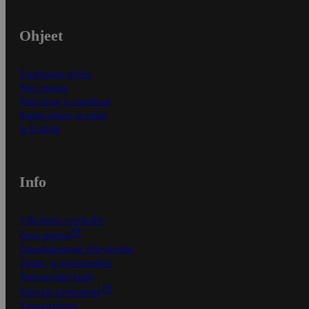
Ohjeet
Ensitilaajan ohjeet
Näin maksat
Näin tilaat ja muokkaat
Kaikki ohjeet ja vinkit
In English
Info
S-Business yrityksille
Oiva-raportit
Osuuskauppojen yhteystiedot
Tilaus- ja toimitusehdot
Tietosuojakäytäntö
Palvelun käyttöehdot
Saavutettavuus