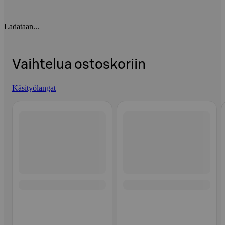
Ladataan...
Vaihtelua ostoskoriin
Käsityölangat
Ohita listaus