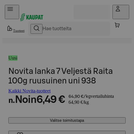
Hyppää sisältöön
Tuotteet
Uusi
Novita lanka 7 Veljestä Raita
100g ruusuinen uni 938
Kaikki Novita-tuotteet
vertailuhinta
Noin
6,49 €
64,90 €/kg
n.
64,90 €/kg
Valitse toimitustapa