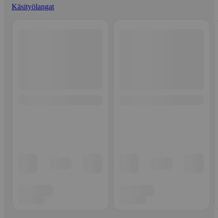
Käsityölangat
Ohita listaus