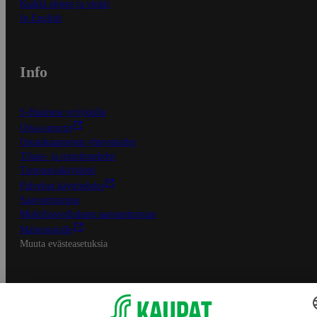
Kaikki ohjeet ja vinkit
In English
Info
S-Business yrityksille
Oiva-raportit
Osuuskauppojen yhteystiedot
Tilaus- ja toimitusehdot
Tietosuojakäytäntö
Palvelun käyttöehdot
Saavutettavuus
Mobiilisovelluksen saavutettavuus
Mainostajalle
Muuta evästeasetuksia
S-ryhmän palvelut