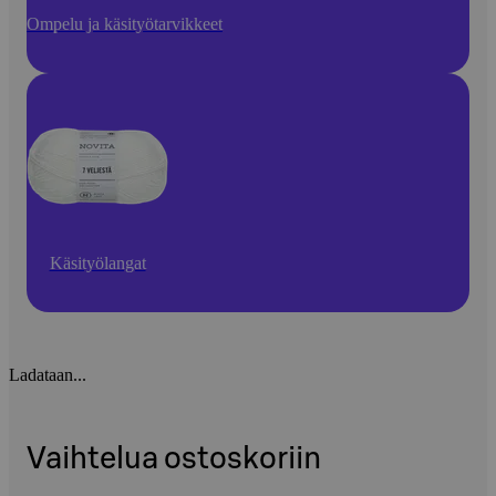
Ompelu ja käsityötarvikkeet
Käsityölangat
Ladataan...
Vaihtelua ostoskoriin