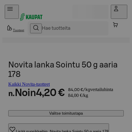
Hyppää sisältöön
Tuotteet
Novita lanka Sointu 50 g aaria
178
Kaikki Novita-tuotteet
vertailuhinta
Noin
4,20 €
84,00 €/kg
n.
84,00 €/kg
Valitse toimitustapa
Lisää suosikkeihin, Novita lanka Sointu 50 g aaria 178