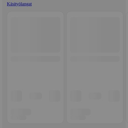
Käsityölangat
Ohita listaus