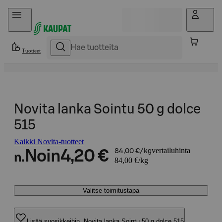
Hyppää sisältöön
Tuotteet
Novita lanka Sointu 50 g dolce
515
Kaikki Novita-tuotteet
vertailuhinta
Noin
4,20 €
84,00 €/kg
n.
84,00 €/kg
Valitse toimitustapa
Lisää suosikkeihin, Novita lanka Sointu 50 g dolce 515