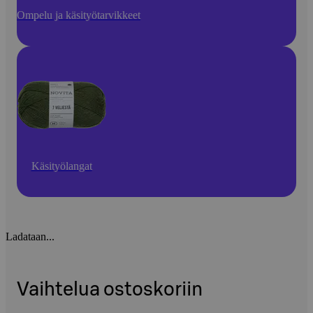
Ompelu ja käsityötarvikkeet
Käsityölangat
Ladataan...
Vaihtelua ostoskoriin