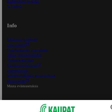
Kaikki ohjeet ja vinkit
In English
Info
S-Business yrityksille
Oiva-raportit
Osuuskauppojen yhteystiedot
Tilaus- ja toimitusehdot
Tietosuojakäytäntö
Palvelun käyttöehdot
Saavutettavuus
Mobiilisovelluksen saavutettavuus
Mainostajalle
Muuta evästeasetuksia
S-ryhmän palvelut