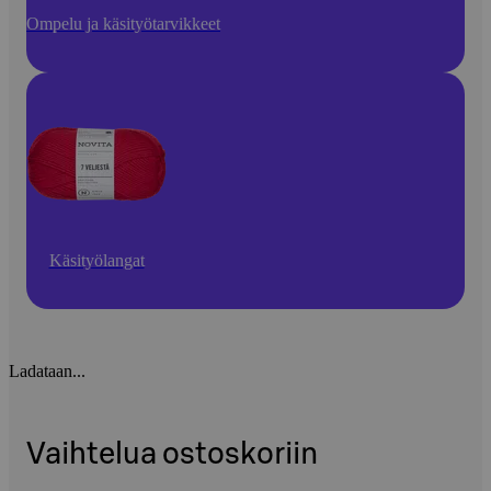
Ompelu ja käsityötarvikkeet
Käsityölangat
Ladataan...
Vaihtelua ostoskoriin