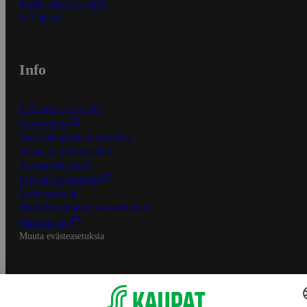
Kaikki ohjeet ja vinkit
In English
Info
S-Business yrityksille
Oiva-raportit
Osuuskauppojen yhteystiedot
Tilaus- ja toimitusehdot
Tietosuojakäytäntö
Palvelun käyttöehdot
Saavutettavuus
Mobiilisovelluksen saavutettavuus
Mainostajalle
Muuta evästeasetuksia
S-ryhmän palvelut