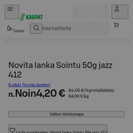
Hyppää sisältöön
Tuotteet
Novita lanka Sointu 50g jazz
412
Kaikki Novita-tuotteet
vertailuhinta
Noin
4,20 €
84,00 €/kg
n.
84,00 €/kg
Valitse toimitustapa
Lisää suosikkeihin, Novita lanka Sointu 50g jazz 412