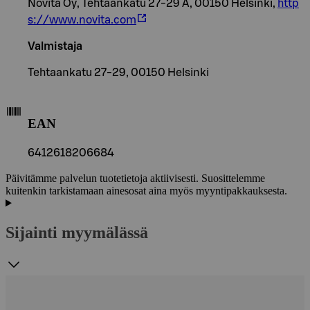
Novita Oy, Tehtaankatu 27-29 A, 00150 Helsinki,
http
s://www.novita.com
Valmistaja
Tehtaankatu 27-29, 00150 Helsinki
EAN
6412618206684
Päivitämme palvelun tuotetietoja aktiivisesti. Suosittelemme
kuitenkin tarkistamaan ainesosat aina myös myyntipakkauksesta.
Sijainti myymälässä