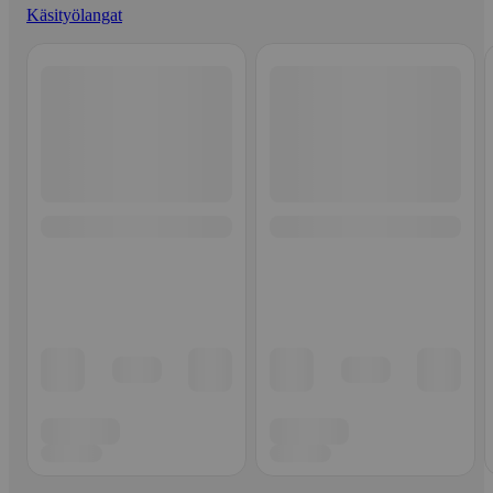
Käsityölangat
Ohita listaus