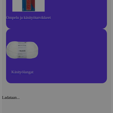
Ompelu ja käsityötarvikkeet
Käsityölangat
Ladataan...