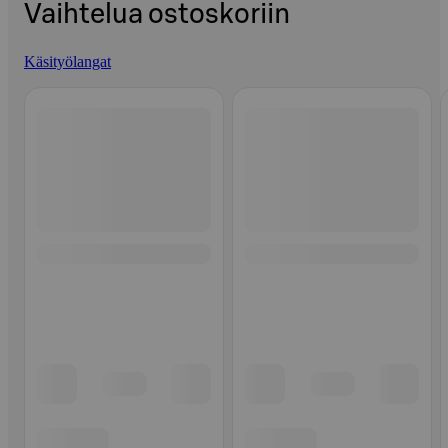
Vaihtelua ostoskoriin
Käsityölangat
Ohita listaus