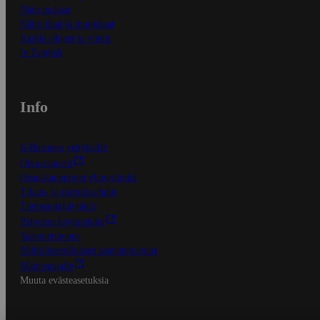
Näin maksat
Näin tilaat ja muokkaat
Kaikki ohjeet ja vinkit
In English
Info
S-Business yrityksille
Oiva-raportit
Osuuskauppojen yhteystiedot
Tilaus- ja toimitusehdot
Tietosuojakäytäntö
Palvelun käyttöehdot
Saavutettavuus
Mobiilisovelluksen saavutettavuus
Mainostajalle
Muuta evästeasetuksia