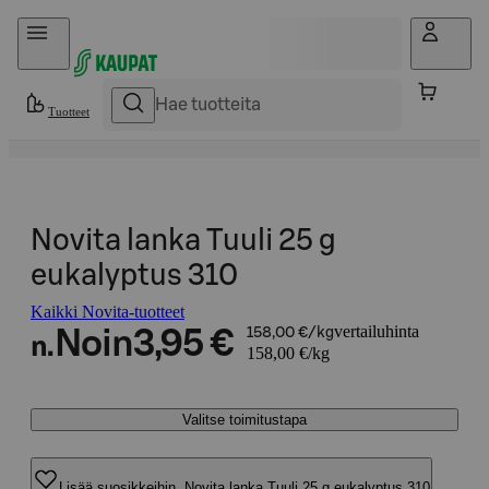
Hyppää sisältöön
Tuotteet
Novita lanka Tuuli 25 g
eukalyptus 310
Kaikki Novita-tuotteet
vertailuhinta
Noin
3,95 €
158,00 €/kg
n.
158,00 €/kg
Valitse toimitustapa
Lisää suosikkeihin, Novita lanka Tuuli 25 g eukalyptus 310