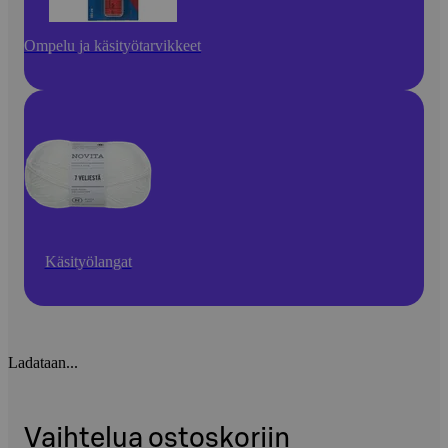
Ompelu ja käsityötarvikkeet
Käsityölangat
Ladataan...
Vaihtelua ostoskoriin