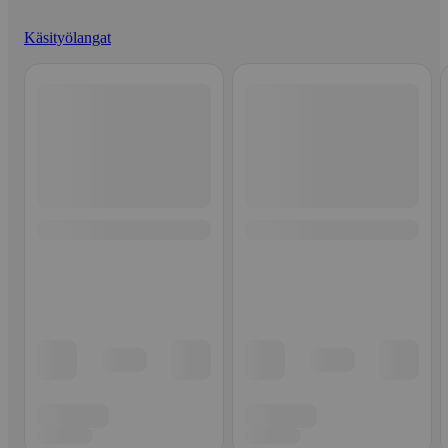
Käsityölangat
Ohita listaus