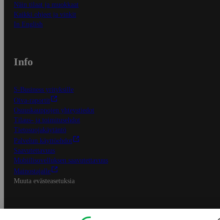
Näin tilaat ja muokkaat
Kaikki ohjeet ja vinkit
In English
Info
S-Business yrityksille
Oiva-raportit
Osuuskauppojen yhteystiedot
Tilaus- ja toimitusehdot
Tietosuojakäytäntö
Palvelun käyttöehdot
Saavutettavuus
Mobiilisovelluksen saavutettavuus
Mainostajalle
Muuta evästeasetuksia
S-ryhmän palvelut