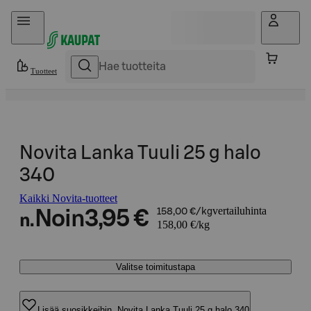
Hyppää sisältöön
Tuotteet
Novita Lanka Tuuli 25 g halo
340
Kaikki Novita-tuotteet
vertailuhinta
Noin
3,95 €
158,00 €/kg
n.
158,00 €/kg
Valitse toimitustapa
Lisää suosikkeihin, Novita Lanka Tuuli 25 g halo 340