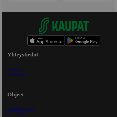
Yhteystiedot
Myymälät
Asiakaspalvelu
Ohjeet
Ensitilaajan ohjeet
Näin maksat